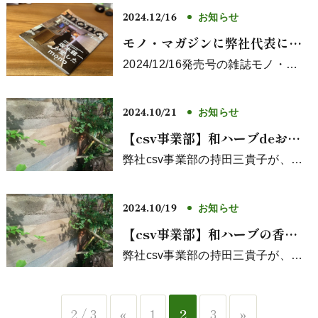
を行い、その使...
2024.12/16
お知らせ
モノ・マガジンに弊社代表によ
るチェンソーレビューの記事が
2024/12/16発売号の雑誌モノ・マ
ガジンにて、京セラトップハンド
掲載されました。
ル充電式チェンソーの紹介ページ...
2024.10/21
お知らせ
【csv事業部】和ハーブdeお正
月のしめ縄飾りをつくろう！
弊社csv事業部の持田三貴子が、和
ハーブインストラクター/和ハーブ
フィールドマスターとして、12/2...
2024.10/19
お知らせ
【csv事業部】和ハーブの香り
を楽しむ〜ヤブニッケイのお香
弊社csv事業部の持田三貴子が、和
ハーブインストラクター/和ハーブ
づくり〜
フィールドマスターとして、10/2...
2 / 3
«
1
2
3
»