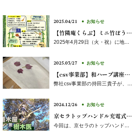
2025.04/21
お知らせ
【竹隣庵くらぶ】ミニ竹ぼうき
づくりワークショップ in竹フェ
2025年4月29日（火・祝）に地元
の竹を使ったワークショップ・展
ス2025
示・パフォーマンス・筍ごはん・
竹炭...
2025.03/27
お知らせ
【csv事業部】和ハーブ講座＜
葉っぱのたたき染めサコッシュ
弊社csv事業部の持田三貴子が、和
ハーブインストラクター/和ハーブ
＆ハンカチ作り
＞
フィールドマスターとして、4/4(...
2024.12/26
お知らせ
京セラトップハンドル充電式チ
ェンソーの使用感を取材協力さ
今回は、京セラのトップハンドル
の充電式チェンソー
せていただきました。
「DCS3620TL2」を使い高所剪定