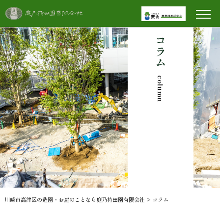
コラム
column
川崎市高津区の造園・お庭のことなら庭乃持田園有限会社
>
コラム