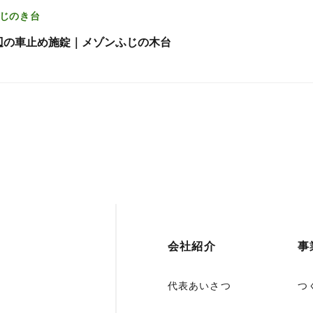
じのき台
辺の車止め施錠｜メゾンふじの木台
会社紹介
事
代表あいさつ
つ