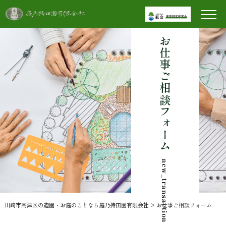
お仕事ご相談フォーム
new_transaction
川崎市高津区の造園・お庭のことなら庭乃持田園有限会社
>
お仕事ご相談フォーム