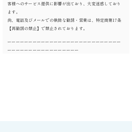
客様へのサービス提供に影響が出ており、大変迷惑しており
ます。
尚、電話及びメールでの執拗な勧誘・営業は、特定商第17条
【再勧誘の禁止】で禁止されております。
ーーーーーーーーーーーーーーーーーーーーーーーーーーー
ーーーーーーーーーーーーーーーーー
電話勧誘販売に対する規制
再勧誘の禁止（法第17条）
特定商取引法は、事業者が電話勧誘を行った際、契約等を締
結しない意思を表示した者に対する勧誘の継続や再勧誘を禁
止しています。
引用：消費者庁
ーーーーーーーーーーーーーーーーーーーーーーーーーーー
ーーーーーーーーーーーーーーーーー