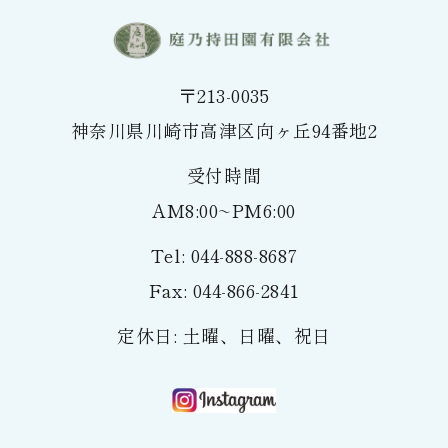
つきましては、
〒213-0035
"今後当社へ電話や問い合わせフォームでの勧誘・営業活動を
禁止していただきたくお願い致します。"
神奈川県川崎市高津区向ヶ丘94番地2
受付時間
担当責任者様におかれましては、上記内容をご理解いただ
AM8:00~PM6:00
き、関係先へご周知いただければ幸いです。
それでもなお、ご連絡いただける方に関しましては、まずは
Tel: 044-888-8687
メールにてご連絡下さいませ。
Fax: 044-866-2841
その後内容により判断し、当社よりご連絡させて頂きます。
定休日: 土曜、日曜、祝日
既にお取引のある会社様や関係者様は、これまでと変わり無
く、当社までご連絡下さいませ。